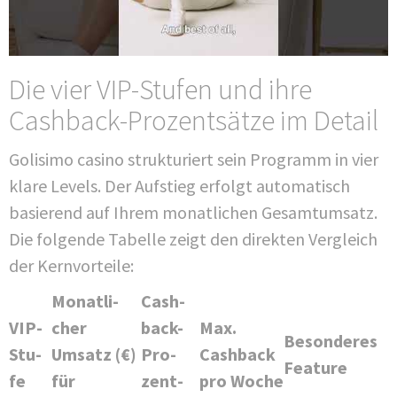
Die vier VIP-Stufen und ihre
Cashback-Prozentsätze im Detail
Golisi­mo casi­no struk­tu­riert sein Pro­gramm in vier
kla­re Levels. Der Auf­stieg erfolgt auto­ma­tisch
basie­rend auf Ihrem monat­li­chen Gesamt­um­satz.
Die fol­gen­de Tabel­le zeigt den direk­ten Ver­gleich
der Kernvorteile:
Monat­li­
Cash­
VIP-
cher
back-
Max.
Beson­de­res
Stu­
Umsatz (€)
Pro­
Cash­back
Feature
fe
für
zent­
pro Woche