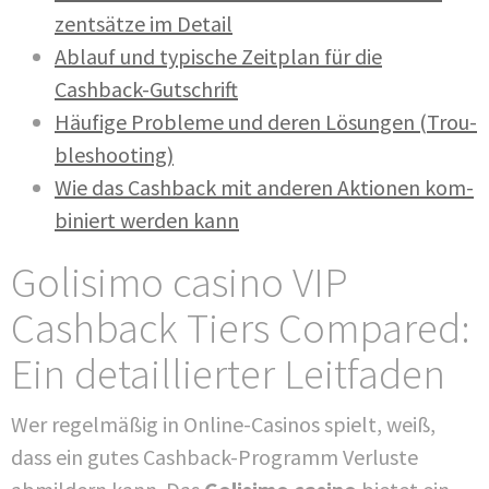
zent­sät­ze im Detail
Ablauf und typi­sche Zeit­plan für die
Cashback-Gutschrift
Häu­fi­ge Pro­ble­me und deren Lösun­gen (Trou­
ble­shoo­ting)
Wie das Cash­back mit ande­ren Aktio­nen kom­
bi­niert wer­den kann
Golisimo casino VIP
Cashback Tiers Compared:
Ein detaillierter Leitfaden
Wer regel­mä­ßig in Online-Casi­nos spielt, weiß,
dass ein gutes Cash­back-Pro­gramm Ver­lus­te