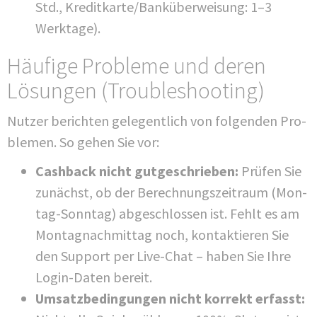
Std., Kreditkarte/Banküberweisung: 1–3
Werktage).
Häufige Probleme und deren
Lösungen (Troubleshooting)
Nut­zer berich­ten gele­gent­lich von fol­gen­den Pro­
ble­men. So gehen Sie vor:
Cash­back nicht gut­ge­schrie­ben:
Prü­fen Sie
zunächst, ob der Berech­nungs­zeit­raum (Mon­
tag-Sonn­tag) abge­schlos­sen ist. Fehlt es am
Mon­tag­nach­mit­tag noch, kon­tak­tie­ren Sie
den Sup­port per Live-Chat – haben Sie Ihre
Log­in-Daten bereit.
Umsatz­be­din­gun­gen nicht kor­rekt erfasst: