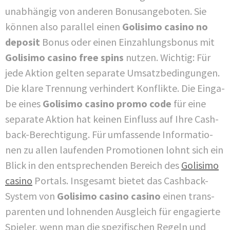
unab­hän­gig von ande­ren Bonus­an­ge­bo­ten. Sie
kön­nen also par­al­lel einen
Golisi­mo casi­no no
depo­sit
Bonus oder einen Ein­zah­lungs­bo­nus mit
Golisi­mo casi­no free spins
nut­zen. Wich­tig: Für
jede Akti­on gel­ten sepa­ra­te Umsatz­be­din­gun­gen.
Die kla­re Tren­nung ver­hin­dert Kon­flik­te. Die Ein­ga­
be eines
Golisi­mo casi­no pro­mo code
für eine
sepa­ra­te Akti­on hat kei­nen Ein­fluss auf Ihre Cash­
back-Berech­ti­gung. Für umfas­sen­de Infor­ma­tio­
nen zu allen lau­fen­den Pro­mo­tio­nen lohnt sich ein
Blick in den ent­spre­chen­den Bereich des
Golisi­mo
casi­no
Por­tals. Ins­ge­samt bie­tet das Cash­back-
Sys­tem von
Golisi­mo casi­no casi­no
einen trans­
pa­ren­ten und loh­nen­den Aus­gleich für enga­gier­te
Spie­ler, wenn man die spe­zi­fi­schen Regeln und