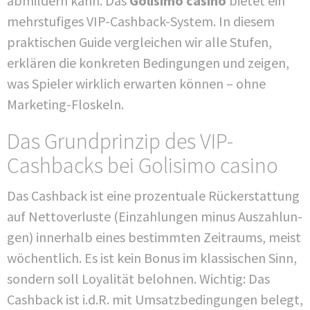
abmil­dern kann. Das
Golisi­mo casi­no
bie­tet ein
mehr­stu­fi­ges VIP-Cash­back-Sys­tem. In die­sem
prak­ti­schen Gui­de ver­glei­chen wir alle Stu­fen,
erklä­ren die kon­kre­ten Bedin­gun­gen und zei­gen,
was Spie­ler wirk­lich erwar­ten kön­nen – ohne
Marketing-Floskeln.
Das Grundprinzip des VIP-
Cashbacks bei Golisimo casino
Das Cash­back ist eine pro­zen­tua­le Rück­erstat­tung
auf Net­to­ver­lus­te (Ein­zah­lun­gen minus Aus­zah­lun­
gen) inner­halb eines bestimm­ten Zeit­raums, meist
wöchent­lich. Es ist kein Bonus im klas­si­schen Sinn,
son­dern soll Loya­li­tät beloh­nen. Wich­tig: Das
Cash­back ist i.d.R. mit Umsatz­be­din­gun­gen belegt,