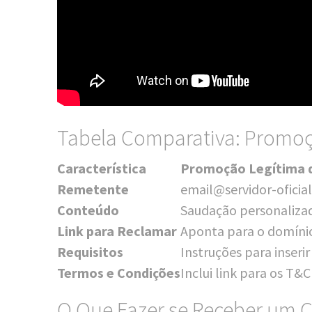
Tabela Comparativa: Promoçã
Carac­te­rí­sti­ca
Pro­mo­ção Legí­ti­ma 
Reme­ten­te
email@servidor-oficial
Con­teú­do
Sau­da­ção per­so­na­liza
Link para Reclamar
Apon­ta para o domí­nio
Requi­si­tos
Instru­ções para inser­i
Ter­mos e Condições
Inclui link para os T&
O Que Fazer se Receber um 