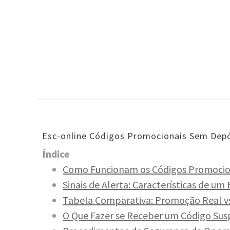
Esc-online Códigos Promocionais Sem Depós
Índi­ce
Como Fun­cio­nam os Códi­gos Pro­mo­cio­
Sinais de Aler­ta: Carac­te­rí­sti­cas de 
Tabe­la Com­pa­ra­ti­va: Pro­mo­ção Real 
O Que Fazer se Rece­ber um Códi­go Sus