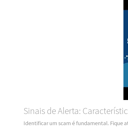
Sinais de Alerta: Característ
Iden­ti­fi­car um scam é fun­da­men­tal. Fique a