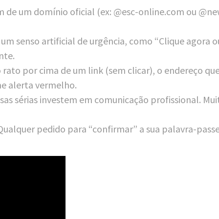
 de um domí­nio ofi­cial (ex: @esc-online.com ou @new
um sen­so arti­fi­cial de urgên­cia, como “Cli­que ago­r
nte.
 rato por cima de um link (sem cli­car), o end­e­re­ço que 
e aler­ta vermelho.
as séri­as inves­tem em comu­ni­ca­ção pro­fi­ssio­nal. Mui
ual­quer pedi­do para “con­fir­mar” a sua palav­ra-pas­se