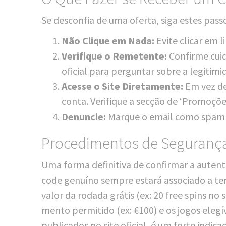
Se des­con­fia de uma ofer­ta, siga estes pas­
Não Cli­que em Nada:
Evi­te cli­car em 
Veri­fi­que o Reme­ten­te:
Con­fir­me cuid
ofi­cial para perg­un­tar sob­re a legi­tim
Aces­se o Site Dire­ta­men­te:
Em vez de 
con­ta. Veri­fi­que a sec­ção de ‘Pro­mo­çõ
Den­un­cie:
Mar­que o email como spam
Procedimentos de Seguranç
Uma for­ma defi­ni­ti­va de con­fir­mar a aute
code gen­uí­no semp­re estará asso­cia­do a ter­
valor da roda­da grá­tis (ex: 20 free spins no 
men­to per­mit­i­do (ex: €100) e os jogos ele­gí
publi­ca­dos no site ofi­cial, é um for­te indi­