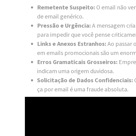
Reme­ten­te Sus­pei­to:
O email não vem
de email genérico.
Pres­são e Urgên­cia:
A men­sa­gem cria 
para impe­dir que você pen­se criticame
Links e Ane­xos Est­ran­hos:
Ao pas­sar o
em emails pro­mo­cio­nais são um enor­m
Erros Gra­ma­ti­cais Grossei­ros:
Empre­s
indi­cam uma ori­gem duvidosa.
Soli­ci­ta­ção de Dados Con­fi­den­ci­ais:
Q
ça por email é uma frau­de absoluta.