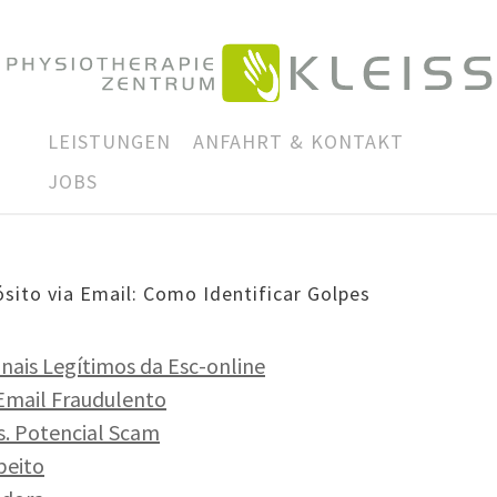
LEISTUNGEN
ANFAHRT & KONTAKT
JOBS
ito via Email: Como Identificar Golpes
nais Legí­ti­mos da Esc-online
um Email Fraudulento
vs. Poten­cial Scam
peito