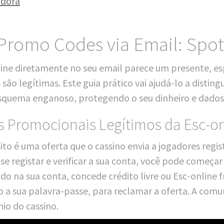
adora
 Promo Codes via Email: Spo
ine dire­ta­men­te no seu email pare­ce um pre­sen­te, 
são legí­ti­mas. Este guia prá­ti­co vai aju­dá-lo a dis­tin
ue­ma enga­no­so, pro­te­gen­do o seu din­hei­ro e dados
Promocionais Legítimos da Esc-on
o é uma ofer­ta que o cas­si­no envia a joga­do­res regi
s se registar e veri­fi­car a sua con­ta, você pode come­ç
do na sua con­ta, con­ce­de cré­di­to liv­re ou Esc-online 
o a sua palav­ra-pas­se, para recla­mar a ofer­ta. A comu­ni
­nio do cassino.