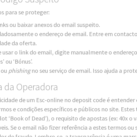
sos para se proteger:
links ou baixar ane­xos do email suspeito.
­ado­sa­men­te o end­e­re­ço de email. Ent­re em con­ta­c­t
i­dade da oferta.
usar o link do email, digi­te manu­alm­en­te o end­e­re­ço
es’ ou ‘Bónus’.
 ou
phis­hing
no seu ser­vi­ço de email. Isso aju­da a pro­t
a da Operadora
n­ti­cidade de um Esc-online no depo­sit code é enten­der
mos e con­di­ções especí­fi­cos e púb­li­cos no site. Estes
slot ‘Book of Dead’), o requi­si­to de apos­tas (ex: 40x 
­veis. Se o email não fizer referên­cia a estes ter­mos ou
ca­dor de frau­de. Lembre-se, a trans­parên­cia é uma mar­c