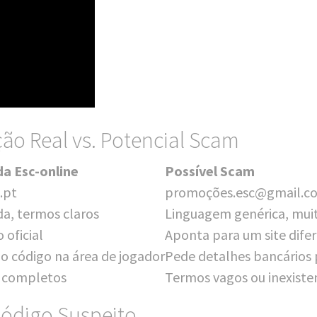
o Real vs. Potencial Scam
da Esc-online
Pos­sí­vel Scam
.pt
promoções.esc@gmail.c
­da, ter­mos claros
Lin­gu­agem gené­ri­ca, mui­
 oficial
Apon­ta para um site dife­
r o códi­go na área de jogador
Pede detal­hes ban­cá­ri­o
C completos
Ter­mos vagos ou inexiste
Código Suspeito