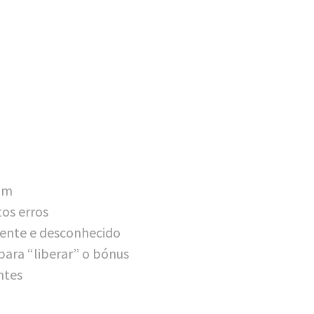
om
tos erros
ren­te e desconhecido
s para “liberar” o bónus
ntes