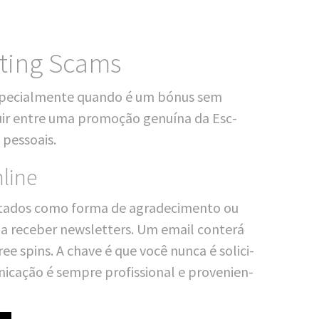
tting Scams
espe­cialm­en­te quan­do é um bónus sem
­guir ent­re uma pro­mo­ção gen­uí­na da Esc-
 pessoais.
line
sta­dos como for­ma de agra­de­ci­men­to ou
ar a rece­ber news­let­ters. Um email con­terá
free spins. A chave é que você nun­ca é soli­ci­
­ca­ção é semp­re pro­fi­ssio­nal e pro­ve­ni­en­