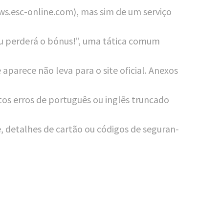
s.esc-online.com), mas sim de um ser­vi­ço
a ou per­derá o bónus!”, uma táti­ca comum
apa­re­ce não leva para o site ofi­cial. Ane­xos
­tos erros de por­tu­guês ou inglês trun­ca­do
, detal­hes de car­tão ou códi­gos de segu­ran­