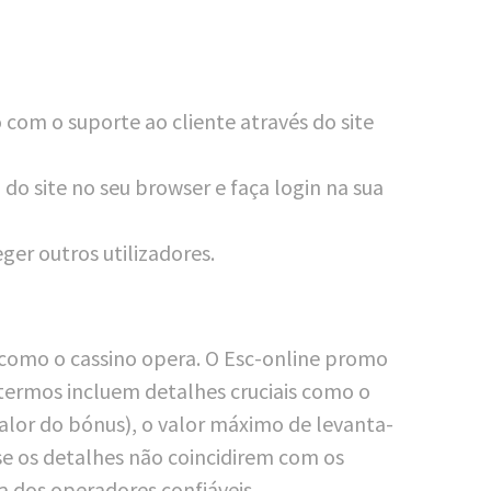
o com o supor­te ao cli­en­te atra­vés do site
 do site no seu brow­ser e faça log­in na sua
e­ger outros utilizadores.
 como o cas­si­no ope­ra. O Esc-online pro­mo
 ter­mos inclu­em detal­hes cru­ci­ais como o
o valor do bónus), o valor máxi­mo de levan­ta­
 se os detal­hes não coin­ci­di­rem com os
a dos ope­ra­do­res confiáveis.