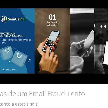
icas de um Email Fraudulento
ten­to a estes sinais: