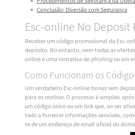
Pro­ce­di­ment­os de Segu­ran­ça da Oper
Con­clusão: Diver­são com Segurança
Esc-online No Deposit
Rece­ber um códi­go pro­mo­cio­nal da Esc-onl
depó­si­to. No ent­an­to, nem todas as ofer­tas 
online e uma ten­ta­ti­va de
phis­hing
ou um esq
Como Funcionam os Códigos 
Um ver­dadei­ro Esc-online bonus sem depó­si­t
para os rea­ti­var. O pro­ces­so é simp­les: apó
um códi­go úni­co ou um link que, ao ser ativ­a­
ta­do a for­ne­cer infor­ma­ções sen­sí­veis, com
te de um end­e­re­ço de email ofi­cial do domí