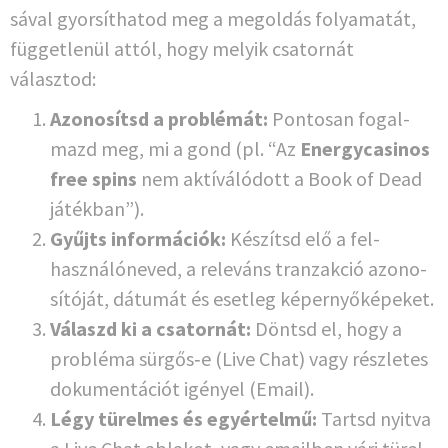
sá­val gyor­sít­ha­tod meg a megol­dás foly­ama­tát,
füg­get­le­nül attól, hogy melyik csa­tornát
választod:
Azo­no­sítsd a pro­b­lé­mát:
Pon­to­san fogal­
mazd meg, mi a gond (pl. “Az
Ener­gy­ca­si­nos
free spins
nem aktí­vá­ló­dott a Book of Dead
játékban”).
Gyűjts infor­má­ciók:
Kés­zítsd elő a fel­
haszná­ló­ne­ved, a rele­váns tranz­ak­ció azo­no­
sí­tó­ját, dátu­mát és eset­leg képernyőképeket.
Válaszd ki a csa­tornát:
Döntsd el, hogy a
pro­b­lé­ma sürgős‑e (Live Chat) vagy részle­tes
doku­men­tá­ciót igé­nyel (Email).
Légy tür­el­mes és egyértel­mű:
Tar­tsd nyit­va