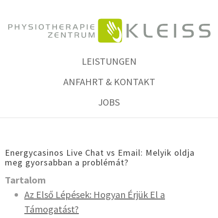
LEISTUNGEN
ANFAHRT & KONTAKT
JOBS
Energycasinos Live Chat vs Email: Melyik oldja
meg gyorsabban a problémát?
Tar­ta­lom
Az Első Lépé­sek: Hogyan Érjük El a
Támogatást?