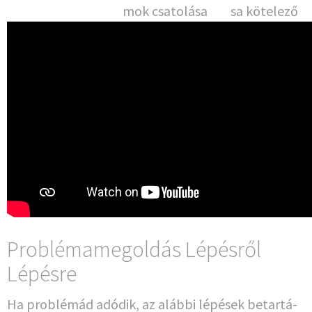
mok csatolása
sa kötelező
Problémamegoldás Lépésről
Lépésre
Ha pro­b­lé­mád adó­dik, az aláb­bi lépé­sek betar­tá­