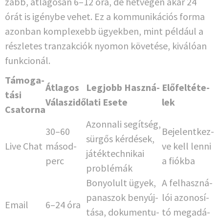
zabb, átla­gosan 6–12 óra, de hét­vé­gén akár 24
órát is igé­ny­be vehet. Ez a kom­mu­ni­ká­ciós for­ma
azon­ban kom­ple­xebb ügy­ek­ben, mint példá­ul a
részle­tes tranz­ak­ciók nyo­mon köve­té­se, kivá­lóan
funkcionál.
Támo­ga­
Átla­gos
Leg­jobb Haszná­
Elő­fel­té­t­e­
tá­si
Válaszidő
la­ti Esete
lek
Csatorna
Azon­nali segít­ség,
30–60
Bejel­ent­kez­
sür­gős kérdé­sek,
Live Chat
másod­
ve kell len­ni
játék­tech­ni­kai
perc
a fiókba
problémák
Bon­yo­lult ügyek,
A fel­haszná­
panas­zok benyúj­
lói azo­no­sí­
Email
6–24 óra
tá­sa, doku­men­tu­
tó mega­dá­