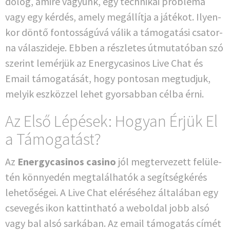
dolog, ami­re vágyunk, egy tech­ni­kai pro­b­lé­ma
vagy egy kérdés, ame­ly megál­lít­ja a játé­kot. Ily­en­
kor dön­tő fontos­sá­gú­vá válik a támo­ga­tá­si csa­tor­
na válas­zi­de­je. Ebben a részle­tes útmu­ta­tó­ban szó
szer­int lemérjük az Ener­gy­ca­si­nos Live Chat és
Email támo­ga­tá­sát, hogy pon­to­san megtud­juk,
melyik eszköz­zel lehet gyor­sab­ban cél­ba érni.
Az Első Lépések: Hogyan Érjük El
a Támogatást?
Az
Ener­gy­ca­si­nos casi­no
jól meg­ter­ve­zett felü­le­
tén kön­ny­edén meg­talál­ha­tók a segít­ség­ké­rés
lehe­tő­sé­gei. A Live Chat elé­ré­sé­hez általá­ban egy
cse­ve­gés ikon kat­tintha­tó a webold­al jobb alsó
vagy bal alsó sar­ká­ban. Az email támo­ga­tás címét