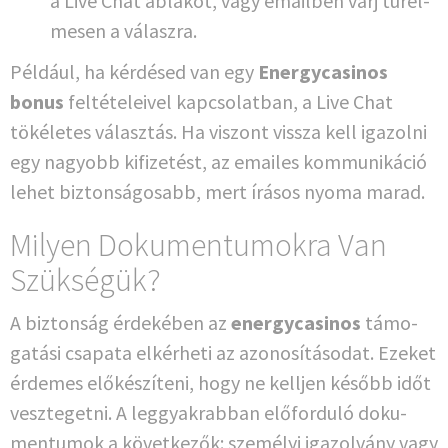
a Live Chat abla­kot, vagy email­ben várj tür­el­
me­sen a válaszra.
Példá­ul, ha kérdé­sed van egy
Ener­gy­ca­si­nos
bonus
fel­té­te­lei­vel kapc­so­lat­ban, a Live Chat
töké­le­tes válasz­tás. Ha vis­zont viss­za kell iga­zol­ni
egy nagyobb kifi­ze­tést, az emai­les kom­mu­ni­ká­ció
lehet bizton­sá­go­sabb, mert írá­sos nyo­ma marad.
Milyen Dokumentumokra Van
Szükségük?
A bizton­ság érde­ké­ben az
ener­gy­ca­si­nos
támo­
ga­tá­si csa­pa­ta elké­rhe­ti az azo­no­sí­tá­so­dat. Eze­ket
érde­mes elő­kés­zí­te­ni, hogy ne kell­jen később időt
ves­z­te­get­ni. A leg­gya­krab­ban elő­for­du­ló doku­
men­tu­mok a köve­t­ke­zők: sze­mé­lyi iga­zol­vá­ny vagy