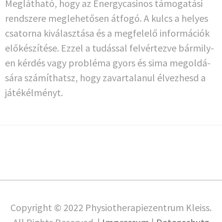
Meglát­ha­tó, hogy az Ener­gy­ca­si­nos támo­ga­tá­si
rends­ze­re meg­le­he­tő­sen átfo­gó. A kulcs a helyes
csa­tor­na kivá­lasz­tá­sa és a meg­fel­elő infor­má­ciók
elő­kés­zí­té­se. Ezzel a tudás­sal fel­vértez­ve bár­mi­ly­
en kérdés vagy pro­b­lé­ma gyors és sima megol­dá­
sá­ra szá­míthatsz, hogy zavar­tala­nul élve­z­hesd a
játékélményt.
Copy­right © 2022 Phy­sio­the­ra­pie­zen­trum Kleiss.