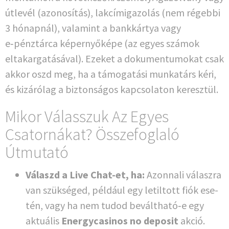
útle­vél (azo­no­sí­tás), lak­cí­mi­ga­zolás (nem régeb­bi
3 hónapnál), val­a­mint a bank­kárt­ya vagy
e‑pénztárca képer­nyő­ké­pe (az egyes szá­mok
eltakar­ga­tá­sá­val). Eze­ket a doku­men­tu­mo­kat csak
akkor oszd meg, ha a támo­ga­tá­si munka­társ kéri,
és kizá­rólag a bizton­sá­gos kapc­so­la­ton keresztül.
Mikor Válasszuk Az Egyes
Csatornákat? Összefoglaló
Útmutató
Válaszd a Live Chat-et, ha:
Azon­nali válaszra
van szüksé­ged, példá­ul egy letil­tott fiók ese­
tén, vagy ha nem tudod beváltható‑e egy
aktuá­lis
Ener­gy­ca­si­nos no depo­sit
akció.