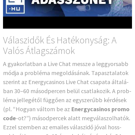
Válaszidők És Hatékonyság: A
Valós Átlagszámok
A gya­kor­lat­ban a Live Chat messze a leg­gyor­sabb
mód­ja a pro­b­lé­ma megol­dá­sának. Tapasz­tala­tok
szer­int az Ener­gy­ca­si­nos Live Chat csa­pa­ta általá­
ban 30–60 másod­per­cen belül csat­la­ko­z­ik. A pro­b­
lé­ma jel­le­gé­től füg­gően az egys­zerűbb kérdé­sek
(pl. “Hogyan vál­tom be az
Ener­gy­ca­si­nos pro­mo
code
-ot?”) másod­percek alatt meg­vá­las­zol­ha­tók.
Ezzel szem­ben az emai­les válas­zi­dő jóval hoss­