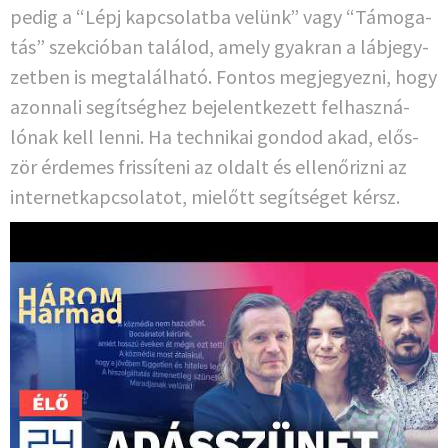
pedig a “Lépj kapc­so­lat­ba velünk” vagy “Támo­ga­
tás” szek­ció­ban talá­lod, ame­ly gya­kran a láb­jegy­
zet­ben is meg­talál­ha­tó. Fon­tos meg­jegy­ez­ni, hogy
azon­nali segít­ség­hez bejel­ent­ke­zett fel­haszná­
lónak kell len­ni. Ha tech­ni­kai gon­dod akad, elős­
zör érde­mes fris­sí­te­ni az old­alt és ellenő­riz­ni az
inter­net­kapc­so­la­tot, mielőtt segít­sé­get kérsz.