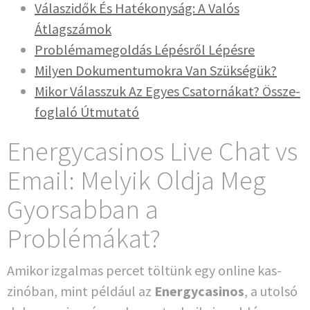
Válas­zi­dők És Haté­ko­nyság: A Valós
Átlagszámok
Pro­b­lé­ma­me­gol­dás Lépés­ről Lépésre
Mily­en Doku­men­tu­mo­kra Van Szükségük?
Mikor Válass­zuk Az Egyes Csa­torná­kat? Öss­ze­
fo­glaló Útmutató
Energycasinos Live Chat vs
Email: Melyik Oldja Meg
Gyorsabban a
Problémákat?
Amikor izgal­mas per­cet töl­tünk egy online kas­
zinó­ban, mint példá­ul az
Ener­gy­ca­si­nos
, a utol­só