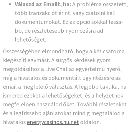
Válaszd az Emailt, ha:
A pro­b­lé­ma öss­ze­tett,
több tranz­ak­ciót érint, vagy csatol­ni kell
doku­men­tu­mo­kat. Ez az opció sok­kal las­sa­
bb, de részle­tesebb nyo­mo­zás­ra ad
lehetőséget.
Összes­sé­gé­ben elmond­ha­tó, hogy a két csa­tor­na
kie­gés­zí­ti egymást. A sür­gős kérdé­sek gyors
megol­dá­sához a Live Chat az egyértel­mű nyerő,
míg a hiva­talos és doku­men­tált ügy­in­té­zés­re az
email a meg­fel­elő válasz­tás. A leg­jobb tak­ti­ka, ha
isme­red eze­ket a lehe­tő­sé­ge­ket, és a hely­zet­nek
meg­fel­elően haszná­lod őket. Továb­bi részle­te­ket
és a leg­f­ris­sebb aján­la­to­kat min­dig meg­talá­lod a
hiva­talos
energycasinos.hu.net
oldalon.